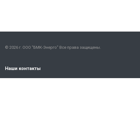
© 2026 г. ООО "БМК-Энерго" Все права защищены.
Наши контакты
+7 (495) 324-00-24
info@bmkenergo.ru
Ростов-на-Дону, ул. Таганрогская, дом 144 В, комната
36/4