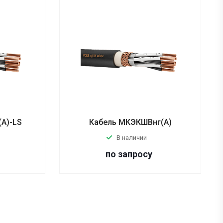
А)-LS
Кабель МКЭКШВнг(А)
В наличии
по запросу