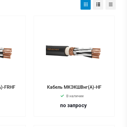
)-FRHF
Кабель МКЭКШВнг(А)-HF
В наличии
по запросу